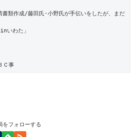
請書類作成/藤田氏·小野氏が手伝いをしたが、まだ
nいわた」　

　

ＯＢＣ事
務局をフォローする