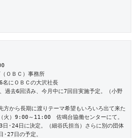
0

（ＯＢＣ）事務所

6名にＯＢＣの大沢社長

し、過去6回済み、今月中に7回目実施予定。（小野
、先方から長期に渡りテーマ希望もいろいろ出て来た
火）9:00～11:00　佐鳴台協働センターにて。

23日·24日に決定。（細谷氏担当）さらに別の団体
·27日の予定。
