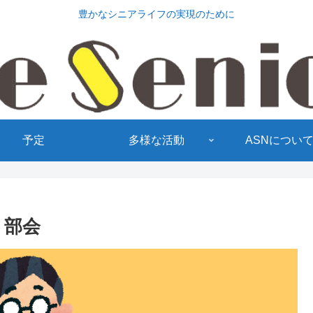
豊かなシニアライフの実現のために
予定
多様な活動
ASNについ
ト部会