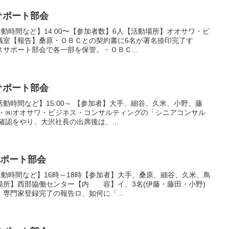
サポート部会
活動時間など】14:00〜【参加者数】6人【活動場所】オオサワ・ビ
議室【報告】桑原・ＯＢＣとの契約書に6名が署名捺印完了す
サポート部会で各一部を保管。・ＯＢＣ...
サポート部会
活動時間など】15:00～ 【参加者】大手、細谷、久米、小野、藤
 ・㈱オオサワ・ビジネス・コンサルティングの「シニアコンサル
確認をやり、大沢社長の出席後は、...
サポート部会
活動時間など】16時～18時【参加者】大手、桑原、細谷、久米、鳥
場所】西部協働センター【内 容】イ、3名(伊藤・藤田・小野)
専門家登録完了の報告ロ、如何に「...