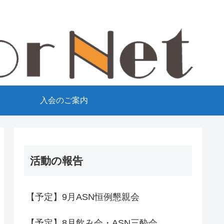
て
入会のご案内
活動の報告
【予定】9月ASN恒例懇親会
【予定】8月飲み会・ASN三酔会