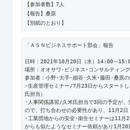
【参加者数】7人

【報告】桑原

【別紙のとおり】
「ＡＳＮビジネスサポート部会」報告

日時：2021年10月20日（水）14:00～15:0
場所：オオサワ·ビジネス·コンサルティング
参加者：小野·大手·細谷·久米·藤田·桑原の
·生産管理セミナー/7月23日からスタート
氏担当）　

·人事関係講習/久米氏担当で3回の予定が
ので、打ち合わせの必要性があり、11月2日（
·工業団地からの安全·衛生セミナーは11月
からも似たようなセミナー依頼があり1月20日