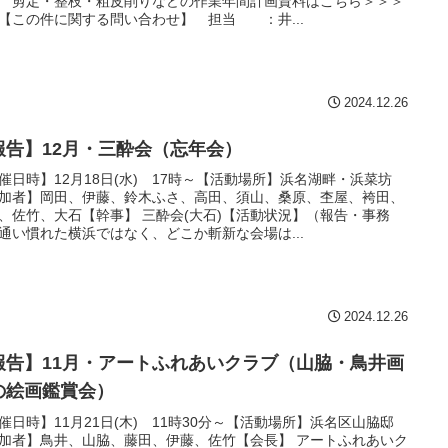
 剪定・整枝・粗皮削りなどの作業年間計画資料はこちら＞＞＞
【この件に関する問い合わせ】 担当 ：井...
2024.12.26
報告】12月・三酔会（忘年会）
催日時】12月18日(水) 17時～【活動場所】浜名湖畔・浜菜坊
加者】岡田、伊藤、鈴木ふさ、高田、須山、桑原、杢屋、袴田、
、佐竹、大石【幹事】 三酔会(大石)【活動状況】（報告・事務
通い慣れた横浜ではなく、どこか斬新な会場は...
2024.12.26
報告】11月・アートふれあいクラブ（山脇・鳥井画
の絵画鑑賞会）
催日時】11月21日(木) 11時30分～【活動場所】浜名区山脇邸
加者】鳥井、山脇、藤田、伊藤、佐竹【会長】 アートふれあいク