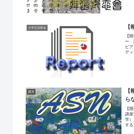
【
大学交流部会
【開
ー 
ピア
ディ
【
講演
ら
【開
講座
学）
する