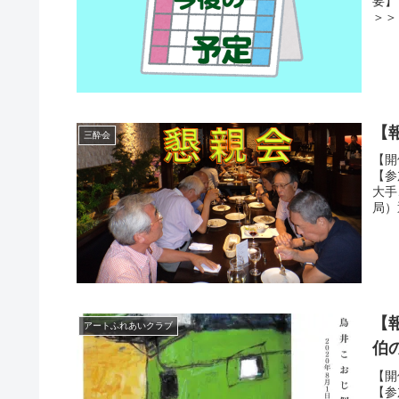
要】
＞＞
【
三酔会
【開
【参
大手
局）
【
アートふれあいクラブ
伯
【開
【参