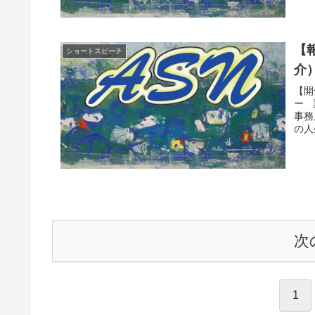
【
ショートスピーチ
介）
【開
ー 
事務
の人
次
1