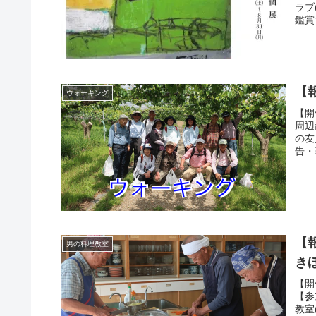
ラブ
鑑賞
【
ウォーキング
【開
周辺
の友
告・
【
男の料理教室
き
【開
【参
教室