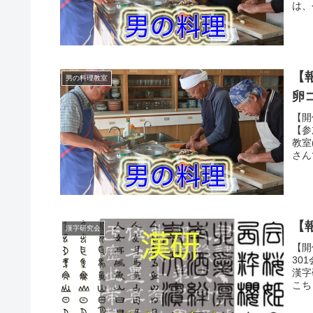
は、
【
男の料理教室
卵
【開
【参
教室
さん
【
漢字研究会
【開
30
漢字
こち