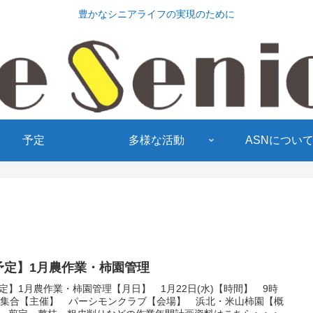
豊かなシニアライフの実現のために
予定
多様な活動
ASNについ
予定】1月農作業・柿園管理
定】1月農作業・柿園管理【月日】 1月22日(水)【時間】 9時
分集合【主催】 パーシモンクラブ【会場】 浜北・米山柿園【概