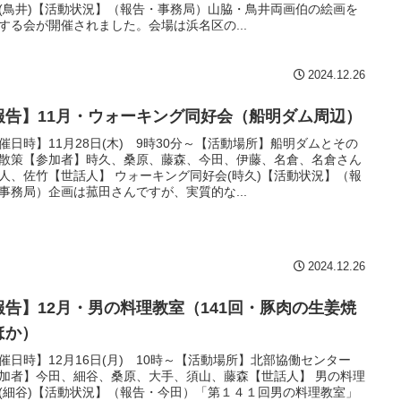
(鳥井)【活動状況】（報告・事務局）山脇・鳥井両画伯の絵画を
する会が開催されました。会場は浜名区の...
2024.12.26
報告】11月・ウォーキング同好会（船明ダム周辺）
催日時】11月28日(木) 9時30分～【活動場所】船明ダムとその
散策【参加者】時久、桑原、藤森、今田、伊藤、名倉、名倉さん
人、佐竹【世話人】 ウォーキング同好会(時久)【活動状況】（報
事務局）企画は菰田さんですが、実質的な...
2024.12.26
報告】12月・男の料理教室（141回・豚肉の生姜焼
ほか）
催日時】12月16日(月) 10時～【活動場所】北部協働センター
加者】今田、細谷、桑原、大手、須山、藤森【世話人】 男の料理
(細谷)【活動状況】（報告・今田）「第１４１回男の料理教室」