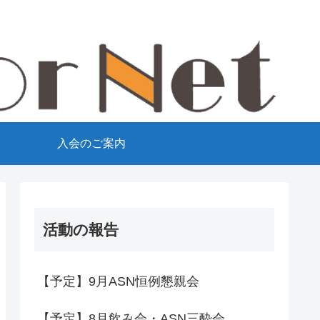
て
入会のご案内
活動の報告
【予定】9月ASN恒例懇親会
【予定】8月飲み会・ASN三酔会