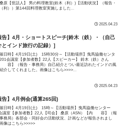
桑原【世話人】 男の料理教室(鈴木（利）)【活動状況】（報告・
（利））第144回料理教室実施しました...
2025.04.23
報告】4月・ショートスピーチ[鈴木（鉄）・（自己
介とインド旅行の記録）]
催日時】4月19日(土) 15時30分～【活動場所】曳馬協働センタ
201会議室【参加者数】22人【スピーカー】 鈴木（鉄）さん
 容】（報告・事務局）自己紹介とつい最近訪れたインドの風
紹介してくれました。画像はこちら>>>>...
2025.04.23
告】4月例会(通算265回)
催日時】4月19日(土) 15時～【活動場所】曳馬協働センター
1会議室【参加者数】22人【司会】 桑原（ASN）【内 容】（報
事務局）各部会・同好会の活動状況、計画などが報告されまし
画像はこちら>>>>>