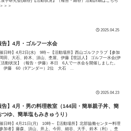
 漢字研究会(細谷)【活動状況】（報告・細谷）活動詳細はこちら
＞＞＞
2025.04.25
報告】4月・ゴルフ一水会
催日時】4月2日(水) 9時～【活動場所】西山ゴルフクラブ【参加
岡田、大石、鈴木、須山、杢屋、伊藤【世話人】 ゴルフ一水会(伊
【活動状況】（報告・伊藤）本日 6人で一水会を開催しました。
 伊藤 60（9アンダー）2位 大石 ...
2025.04.23
報告】4月・男の料理教室（144回・簡単親子丼、簡
おつゆ、簡単塩もみきゅうり）
催日時】4月21日(月) 10時～【活動場所】北部協働センター料理
参加者】藤森、須山、井上、今田、細谷、大手、鈴木（利）、杢