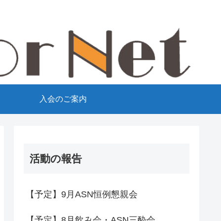
て
入会のご案内
活動の報告
【予定】9月ASN恒例懇親会
【予定】8月飲み会・ASN三酔会