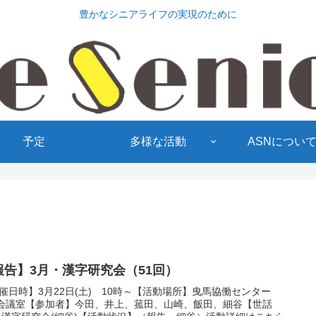
豊かなシニアライフの実現のために
予定
多様な活動
ASNについ
報告】3月・漢字研究会（51回）
催日時】3月22日(土) 10時～【活動場所】曳馬協働センター
1会議室【参加者】今田、井上、菰田、山崎、飯田、細谷【世話