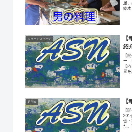
屋、
鈴木
【
ショートスピーチ
紹
【開
ー 
【内
景を
【報
月例会
【開
20
告・
た。