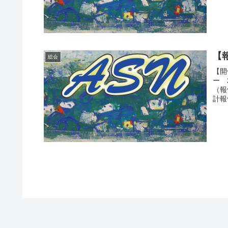
【報
総会
【開
ー 
（報
計報