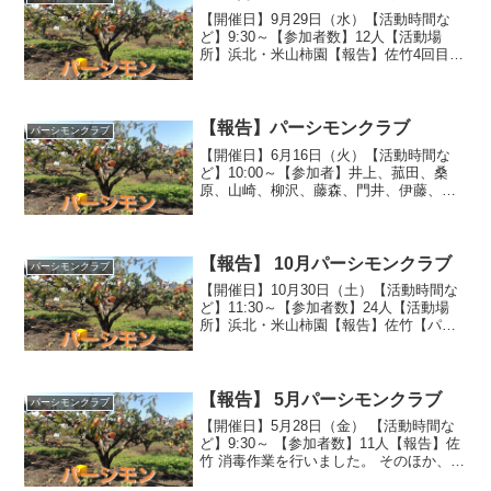
【開催日】9月29日（水）【活動時間な
ど】9:30～【参加者数】12人【活動場
所】浜北・米山柿園【報告】佐竹4回目の
消毒を行いました。カメムシの防除が目
的です。今年の収穫予想は昨年と大きく
異なり、裏作に当たることもあり収穫は
期待できないよう...
【報告】パーシモンクラブ
パーシモンクラブ
【開催日】6月16日（火）【活動時間な
ど】10:00～【参加者】井上、菰田、桑
原、山崎、柳沢、藤森、門井、伊藤、田
所、杉山、西村、中村（明）、須山、佐
竹【活動場所】浜北区於呂米山柿園
【内 容】パーシモンクラブの活動で
す。井上さんから以下の...
【報告】 10月パーシモンクラブ
パーシモンクラブ
【開催日】10月30日（土）【活動時間な
ど】11:30～【参加者数】24人【活動場
所】浜北・米山柿園【報告】佐竹【パー
シモンクラブ収穫祭】コロナで自粛して
いた宴会を行いました。パーシモンクラ
ブ以外のメンバーも参加、大いに盛り上
がりました。
【報告】 5月パーシモンクラブ
パーシモンクラブ
【開催日】5月28日（金） 【活動時間な
ど】9:30～ 【参加者数】11人【報告】佐
竹 消毒作業を行いました。 そのほか、各
自の草取り作業なども行いました。