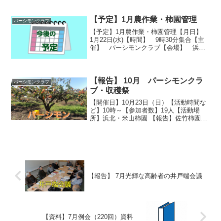
【予定】1月農作業・柿園管理
パーシモンクラブ
【予定】1月農作業・柿園管理【月日】
1月22日(水)【時間】 9時30分集合【主
催】 パーシモンクラブ【会場】 浜
北・米山柿園【概要】 剪定・整枝・粗
皮削りなどの作業年間計画資料はこちら
＞＞＞＞＞【この件に関する問い合わ
せ】 担当 ：井...
【報告】 10月 パーシモンクラ
パーシモンクラブ
ブ・収穫祭
【開催日】10月23日（日）【活動時間な
ど】10時～【参加者数】19人【活動場
所】浜北・米山柿園 【報告】佐竹柿園で
は今年の収穫を祝って野外パーティが開
催されました。今年の柿は大豊作という
ことで、笑顔が溢れるパーティーとなり
ました。
【報告】 7月光輝な高齢者の井戸端会議
【資料】7月例会（220回）資料