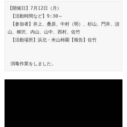
【開催日】7月12日（月）

 【活動時間など】9:30～

 【参加者】井上、桑原、中村（明）、杉山、門井、須
山、柳沢、内山、山中、西村、佐竹

 【活動場所】浜北・米山柿園【報告】佐竹

 消毒作業をしました。