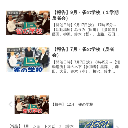
沢、鈴木（鉄）、大石、石田、山脇、伊
藤【世話人】 雀の学校(藤田)【活動状
況】（報告・事務局）雀の学校、2025年
【報告】9月・雀の学校（１学期
雀の学校
度1学期の反...
反省会）
【開催日時】9月17日(火) 17時15分～
【活動場所】みうみ（田町）【参加者】
藤田、柳沢、鈴木（哲）、山脇、石田、
大石、細谷、佐竹、袴田【世話人】 雀の
学校(藤田)【活動状況】（報告・事務局）
4月～8月の五ヶ月間の成績などについて
【報告】7月・雀の学校（反省
雀の学校
反省する...
会）
【開催日時】7月7日(火) 8時45分～【活
動場所】味の木下【参加者】黒澤、、藤
田、大貫、鈴木（孝）、柳沢、鈴木
（鉄）、大貫、谷川、石田、大石、袴
田、佐竹【世話人】 雀の学校(藤田)【活
動状況】（報告・事務局）雀の学校は毎
週開催されているの...
【報告】 12月 雀の学校
【報告】 1月 ショートスピーチ（鈴木