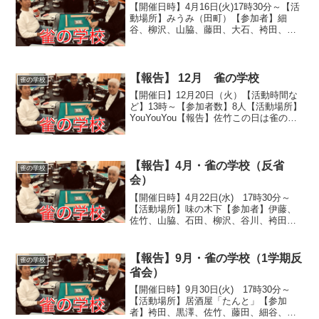
【開催日時】4月16日(火)17時30分～【活
動場所】みうみ（田町）【参加者】細
谷、柳沢、山脇、藤田、大石、袴田、鈴
木（哲）、鈴木（孝）、佐竹【世話人】
雀の学校(藤田)【活動状況】（報告・佐
竹）雀の学校、第3学期と2023年度1年間
の反省...
【報告】 12月 雀の学校
雀の学校
【開催日】12月20日（火）【活動時間な
ど】13時～【参加者数】8人【活動場所】
YouYouYou【報告】佐竹この日は雀の学
校の生徒、全メンバーが集まって二卓で
開催された。二卓開催はコロナで開催規
模を縮小してからは初めてのこと。その
後、近く...
【報告】4月・雀の学校（反省
雀の学校
会）
【開催日時】4月22日(水) 17時30分～
【活動場所】味の木下【参加者】伊藤、
佐竹、山脇、石田、柳沢、谷川、袴田、
大石、T鈴木、鈴木（孝）、黒澤、藤田
【世話人】 雀の学校(藤田)【活動状況】
（報告・事務局）雀の学校3学期の反省及
【報告】9月・雀の学校（1学期反
雀の学校
び1年間の...
省会）
【開催日時】9月30日(火) 17時30分～
【活動場所】居酒屋「たんと」【参加
者】袴田、黒澤、佐竹、藤田、細谷、柳