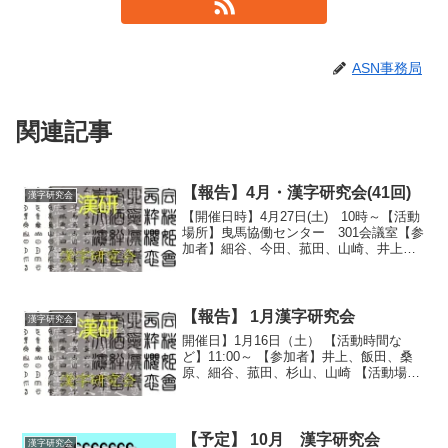
ASN事務局
関連記事
【報告】4月・漢字研究会(41回)
漢字研究会
【開催日時】4月27日(土) 10時～【活動
場所】曳馬協働センター 301会議室【参
加者】細谷、今田、菰田、山崎、井上、
桑原、飯田【主催】 漢字研究会(細谷)
【活動状況】（報告・飯田）資料はこち
ら>>>>>
【報告】 1月漢字研究会
漢字研究会
開催日】1月16日（土） 【活動時間な
ど】11:00～ 【参加者】井上、飯田、桑
原、細谷、菰田、杉山、山崎 【活動場
所】浜松市民協働センター【報告】井上
【内 容】 （１）過去問題（前回宿
題）の反省と研究 ①各自間違ったとこ
ろ、躓いたとこ...
【予定】 10月 漢字研究会
漢字研究会