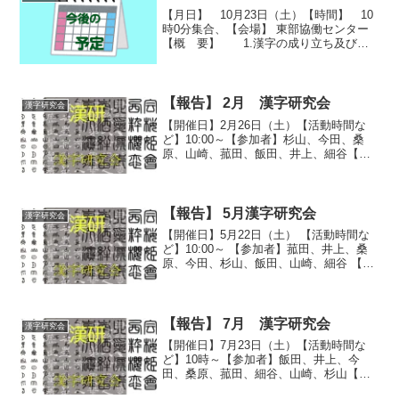
【月日】 10月23日（土）【時間】 10
時0分集合、【会場】 東部協働センター
【概 要】 1.漢字の成り立ち及び漢
字の持つ意味について学ぶ。 2.漢詩・
漢文に親しみ、様々な漢字及び表現に触
れる。 3.漢字検定試験に挑戦し、学習
の成果を確...
【報告】 2月 漢字研究会
漢字研究会
【開催日】2月26日（土）【活動時間な
ど】10:00～【参加者】杉山、今田、桑
原、山崎、菰田、飯田、井上、細谷【活
動場所】曳馬協働センター 301会議室
【報告】山崎【内 容】(1) 漢字能力検
定2級模擬試験の反省と研究 難しい問題
にも皆さ...
【報告】 5月漢字研究会
漢字研究会
【開催日】5月22日（土） 【活動時間な
ど】10:00～ 【参加者】菰田、井上、桑
原、今田、杉山、飯田、山崎、細谷 【活
動場所】曳馬協働センター【報告】細谷
・１ランク上の２級模擬試験に挑戦。 書
き取り系列の出来が、読めても書けない
弱点をみ...
【報告】 7月 漢字研究会
漢字研究会
【開催日】7月23日（土）【活動時間な
ど】10時～【参加者】飯田、井上、今
田、桑原、菰田、細谷、山崎、杉山【活
動場所】曳馬協働センター【報告】杉山