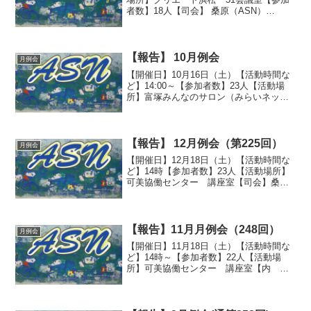
者数】18人【司会】 桑原（ASN）
【内 容】（報告・事務局）各部会・
同好会の活動状況、計画などが報告され
ました。画像はこちら>>>>>
【報告】 10月例会
月例会
【開催日】10月16日（土）【活動時間な
ど】14:00～【参加者数】23人【活動場
所】富塚みんなのサロン（みらいネット
浜松事務所）【報告】桑原友好団体の
NPO法人みらいネット浜松の事務所をお
借りして月例会を開催。少々狭い会場
で、コロナ禍の密...
【報告】 12月例会（第225回）
月例会
【開催日】12月18日（土）【活動時間な
ど】14時【参加者数】23人【活動場所】
可美協働センター 講座室【司会】桑原
各部会、同好会の活動報告があった。
【報告】11月月例会（248回）
月例会
【開催日】11月18日（土）【活動時間な
ど】14時～【参加者数】22人【活動場
所】可美協働センター 講座室【内
容】各部会、同好会の活動などが報告さ
れました。画像はこちら>>>>>