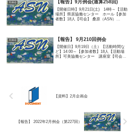
【報告】9月例会(通算258回)
月例会
【開催日時】9月21日(土) 14時～【活動
場所】県居協働センター ホール【参加
者数】18人【司会】 桑原（ASN）
【内 容】（報告・事務局）各部会・
同好会の活動報告、計画などが報告され
ました。画像はこちら>>>>>
【報告】 9月210回例会
月例会
【開催日】9月19日（土）【活動時間な
ど】14:00～【参加者数】18人【活動場
所】可美協働センター 講座室【司会】
桑原【内 容】部会・同好会の活動報
告等があった。【ショートスピーチ】
【スピーチ】佐竹【内 容】元号に関
する豆知識【メンバ...
【資料】2月企画会
【報告】 2022年2月例会（第227回）